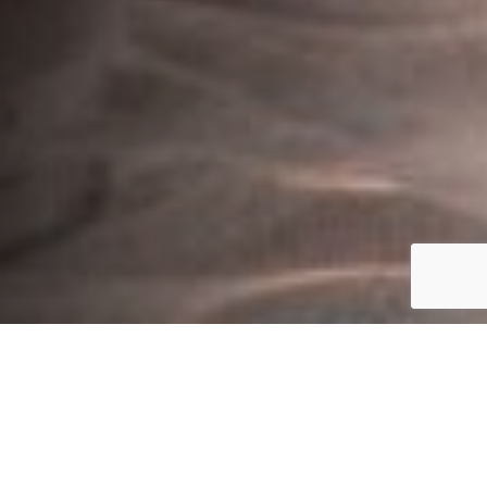
SKU:
EK/PICNICOASI
EAN:
8057457152426
SCHEDA TECNICA