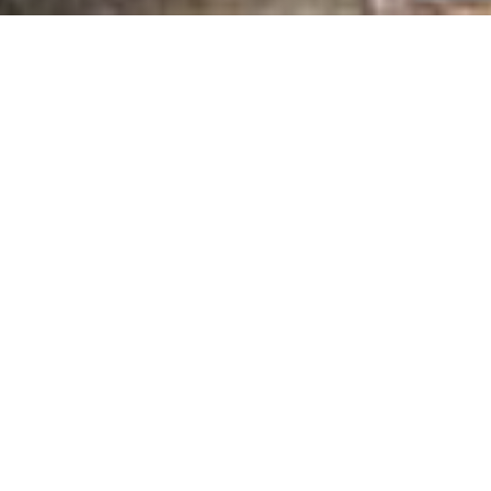
SKU:
LO/MODMZPALI - LO/ESRMZPALI
EAN:
8057457152679 - 8057457152686
SCHEDA TECNICA