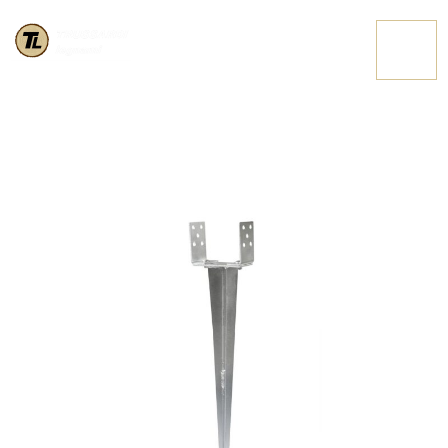
STAFFA A FICCONE
CONTATTACI
REGOLABILE PALO
QUADRO