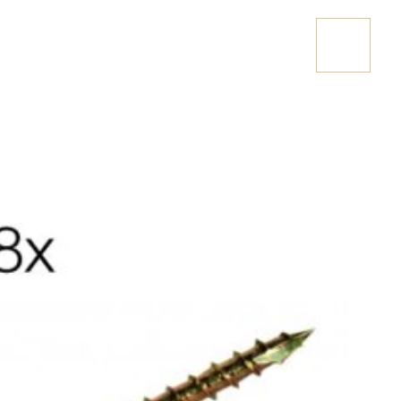
OLA PALO
Stai cercando una casetta in legno?
CONTATTACI